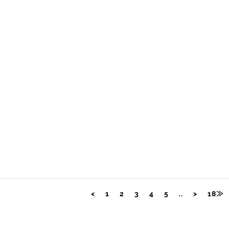
<
1
2
3
4
5
..
>
18≫