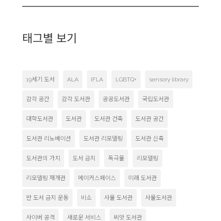
태그별 보기
19세기 도서
ALA
IFLA
LGBTQ+
sensory library
감각 공간
감각 도서관
공공도서관
국립도서관
대학도서관
도서관
도서관 건축
도서관 공간
도서관 리노베이션
도서관 리모델링
도서관 신축
도서관의 가치
도서 금지
독극물
리모델링
리모델링 재개관
메이커스페이스
미래 도서관
반 도서 금지 운동
비소
사물 도서관
사물도서관
사이버 공격
새로운 서비스
씨앗 도서관