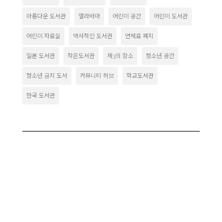
아름다운 도서관
앨라바마
어린이 공간
어린이 도서관
어린이 자료실
역사적인 도서관
연체료 폐지
일본 도서관
작은도서관
제3의 장소
청소년 공간
청소년 금지 도서
커뮤니티 허브
학교도서관
한국 도서관