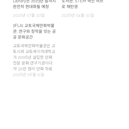
Library는 2023년 말까지
도서관, STEM 혁신 허브
완전히 현대화될 예정
로 재탄생
2022년 07월 30일
2026년 04월 30일
[IFLA] 교토국제만화박물
관, 연구와 창작을 잇는 공
공 문화공간
교토국제만화박물관은 교
토시와 교토세이카대학교
가 2006년 설립한 만화
전문 문화·연구기관이다.
약 30만 점의 만화 자료
를 보존하고, 5만 점을 공
2026년 06월 11일
개 열람 자료로 제공한다.
만화의 벽, 연구 참고실,
전시, 워크숍, 창작 프로그
램을 통해 학술 연구, 문화
향유, 지역사회 참여를 한
공간에서 연결한다.