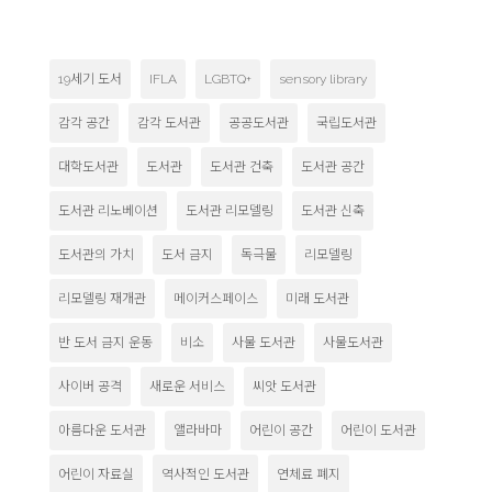
19세기 도서
IFLA
LGBTQ+
sensory library
감각 공간
감각 도서관
공공도서관
국립도서관
대학도서관
도서관
도서관 건축
도서관 공간
도서관 리노베이션
도서관 리모델링
도서관 신축
도서관의 가치
도서 금지
독극물
리모델링
리모델링 재개관
메이커스페이스
미래 도서관
반 도서 금지 운동
비소
사물 도서관
사물도서관
사이버 공격
새로운 서비스
씨앗 도서관
아름다운 도서관
앨라바마
어린이 공간
어린이 도서관
어린이 자료실
역사적인 도서관
연체료 폐지