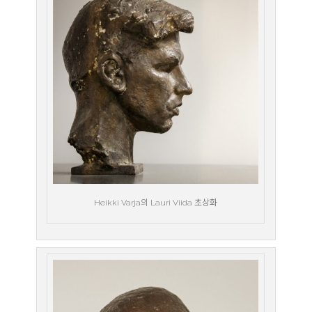
Heikki Varja의 Lauri Viida 초상화