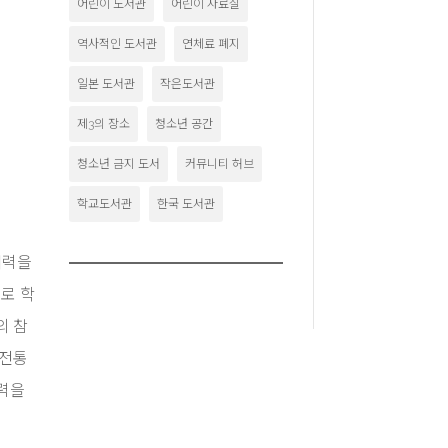
어린이 도서관
어린이 자료실
역사적인 도서관
연체료 폐지
일본 도서관
작은도서관
제3의 장소
청소년 공간
청소년 금지 도서
커뮤니티 허브
학교도서관
한국 도서관
매력을
로 학
의 참
 전통
매력을