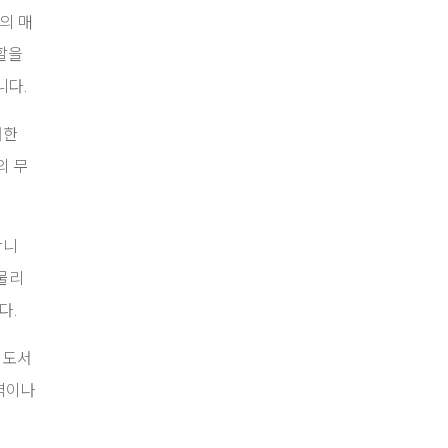
의 매
할을
니다.
대한
의 무
합니
물리
다.
 도서
벽이나