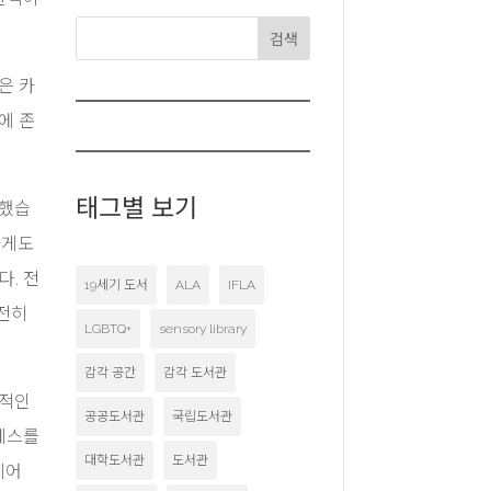
검색
은 카
에 존
태그별 보기
못했습
하게도
. 전
19세기 도서
ALA
IFLA
완전히
LGBTQ+
sensory library
감각 공간
감각 도서관
재적인
공공도서관
국립도서관
세스를
대학도서관
도서관
웨어