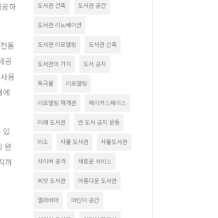
제공하
도서관 건축
도서관 공간
도서관 리노베이션
 전통
도서관 리모델링
도서관 신축
 제공
도서관의 가치
도서 금지
 사용
독극물
리모델링
대에
리모델링 재개관
메이커스페이스
미래 도서관
반 도서 금지 운동
 있
비소
사물 도서관
사물도서관
직 완
아직까
사이버 공격
새로운 서비스
씨앗 도서관
아름다운 도서관
앨라바마
어린이 공간