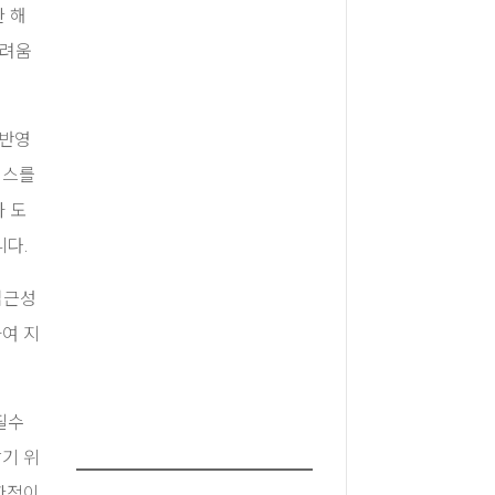
한 해
어려움
 반영
세스를
자 도
니다.
접근성
여 지
필수
기 위
한적이