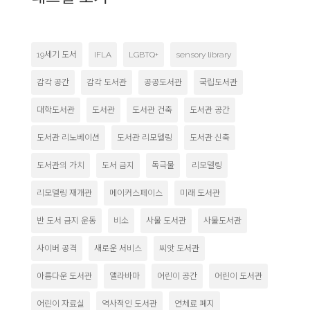
19세기 도서
IFLA
LGBTQ+
sensory library
감각 공간
감각 도서관
공공도서관
국립도서관
대학도서관
도서관
도서관 건축
도서관 공간
도서관 리노베이션
도서관 리모델링
도서관 신축
도서관의 가치
도서 금지
독극물
리모델링
리모델링 재개관
메이커스페이스
미래 도서관
반 도서 금지 운동
비소
사물 도서관
사물도서관
사이버 공격
새로운 서비스
씨앗 도서관
아름다운 도서관
앨라바마
어린이 공간
어린이 도서관
어린이 자료실
역사적인 도서관
연체료 폐지