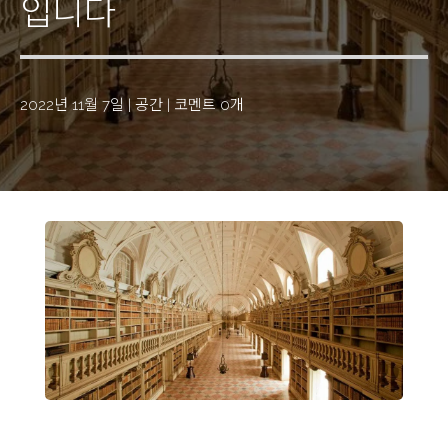
입니다
2022년 11월 7일
|
공간
|
코멘트 0개