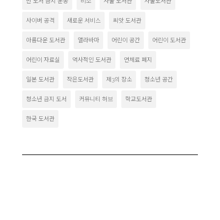
반 도서 금지 운동
비소
사물 도서관
사물도서관
사이버 공격
새로운 서비스
씨앗 도서관
아름다운 도서관
앨라바마
어린이 공간
어린이 도서관
어린이 자료실
역사적인 도서관
연체료 폐지
일본 도서관
작은도서관
제3의 장소
청소년 공간
청소년 금지 도서
커뮤니티 허브
학교도서관
한국 도서관