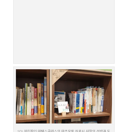
SDL설립자인 마텍스글라스의 마츠모토 히로시 사장의 선반과 도