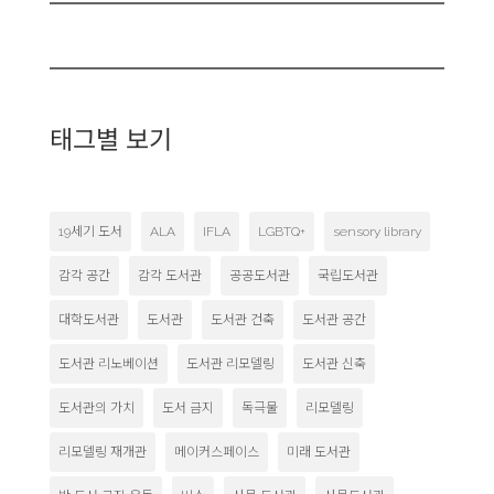
태그별 보기
19세기 도서
ALA
IFLA
LGBTQ+
sensory library
감각 공간
감각 도서관
공공도서관
국립도서관
대학도서관
도서관
도서관 건축
도서관 공간
도서관 리노베이션
도서관 리모델링
도서관 신축
도서관의 가치
도서 금지
독극물
리모델링
리모델링 재개관
메이커스페이스
미래 도서관