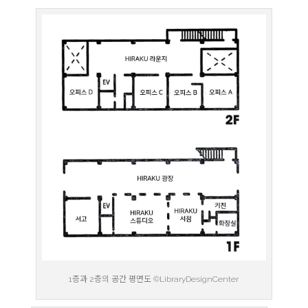
1층과 2층의 공간 평면도 ©LibraryDesignCenter