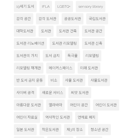
19세기 도서
IFLA
LGBTQ+
sensory library
감각 공간
감각 도서관
공공도서관
국립도서관
대학도서관
도서관
도서관 건축
도서관 공간
도서관 리노베이션
도서관 리모델링
도서관 신축
도서관의 가치
도서 금지
독극물
리모델링
리모델링 재개관
메이커스페이스
미래 도서관
반 도서 금지 운동
비소
사물 도서관
사물도서관
사이버 공격
새로운 서비스
씨앗 도서관
아름다운 도서관
앨라바마
어린이 공간
어린이 도서관
어린이 자료실
역사적인 도서관
연체료 폐지
일본 도서관
작은도서관
제3의 장소
청소년 공간