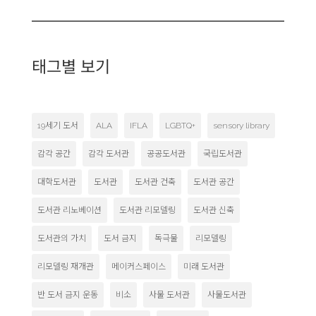
태그별 보기
19세기 도서
ALA
IFLA
LGBTQ+
sensory library
감각 공간
감각 도서관
공공도서관
국립도서관
대학도서관
도서관
도서관 건축
도서관 공간
도서관 리노베이션
도서관 리모델링
도서관 신축
도서관의 가치
도서 금지
독극물
리모델링
리모델링 재개관
메이커스페이스
미래 도서관
반 도서 금지 운동
비소
사물 도서관
사물도서관