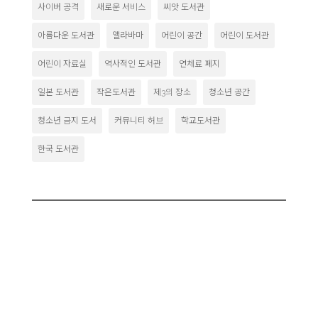
사이버 공격
새로운 서비스
씨앗 도서관
아름다운 도서관
앨라바마
어린이 공간
어린이 도서관
어린이 자료실
역사적인 도서관
연체료 폐지
일본 도서관
작은도서관
제3의 장소
청소년 공간
청소년 금지 도서
커뮤니티 허브
학교도서관
한국 도서관