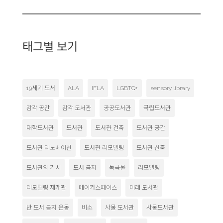
태그별 보기
19세기 도서
ALA
IFLA
LGBTQ+
sensory library
감각 공간
감각 도서관
공공도서관
국립도서관
대학도서관
도서관
도서관 건축
도서관 공간
도서관 리노베이션
도서관 리모델링
도서관 신축
도서관의 가치
도서 금지
독극물
리모델링
리모델링 재개관
메이커스페이스
미래 도서관
반 도서 금지 운동
비소
사물 도서관
사물도서관