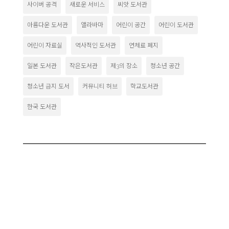
사이버 공격
새로운 서비스
씨앗 도서관
아름다운 도서관
앨라바마
어린이 공간
어린이 도서관
어린이 자료실
역사적인 도서관
연체료 폐지
일본 도서관
작은도서관
제3의 장소
청소년 공간
청소년 금지 도서
커뮤니티 허브
학교도서관
한국 도서관