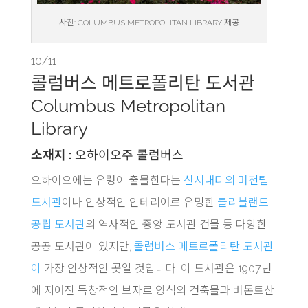
사진: COLUMBUS METROPOLITAN LIBRARY 제공
10/11
콜럼버스 메트로폴리탄 도서관
Columbus Metropolitan
Library
소재지 :
오하이오주 콜럼버스
오하이오에는 유령이 출몰한다는
신시내티의 머천틸
도서관
이나 인상적인 인테리어로 유명한
클리블랜드
공립 도서관
의 역사적인 중앙 도서관 건물 등 다양한
공공 도서관이 있지만,
콜럼버스 메트로폴리탄 도서관
이
가장 인상적인 곳일 것입니다. 이 도서관은 1907년
에 지어진 독창적인 보자르 양식의 건축물과 버몬트산