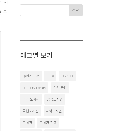
가 전
검색
운 유
태그별 보기
19세기 도서
IFLA
LGBTQ+
sensory library
감각 공간
감각 도서관
공공도서관
국립도서관
대학도서관
도서관
도서관 건축