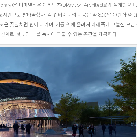
ry)은 디파빌리온 아키텍츠(DPavilion Architects)가 설계했으며
서관으로 탈바꿈했다. 각 컨테이너의 비용은 약 820달러(한화 약 1
로운 꽃잎처럼 뻗어 나가며, 기둥 위에 올려져 아래쪽에 그늘진 모임
 설계로, 햇빛과 비를 동시에 피할 수 있는 공간을 제공한다.