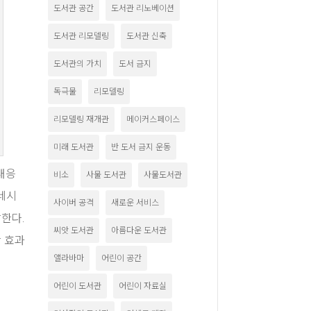
도서관 공간
도서관 리노베이션
도서관 리모델링
도서관 신축
도서관의 가치
도서 금지
독극물
리모델링
리모델링 재개관
메이커스페이스
미래 도서관
반 도서 금지 운동
 대응
비소
사물 도서관
사물도서관
도네시
사이버 공격
새로운 서비스
한다.
씨앗 도서관
아름다운 도서관
 효과
앨라바마
어린이 공간
어린이 도서관
어린이 자료실