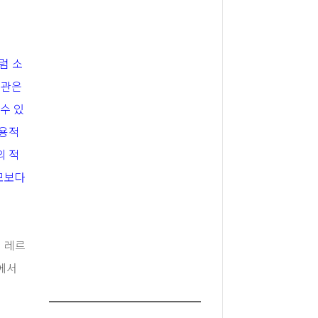
럼 소
서관은
 수 있
포용적
의 적
모보다
 레르
가에서