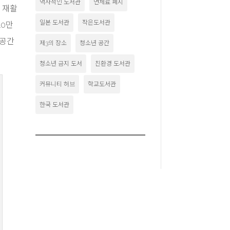
역사적인 도서관
연체료 폐지
, 재활
일본 도서관
작은도서관
10만
 공간
제3의 장소
청소년 공간
청소년 금지 도서
친환경 도서관
커뮤니티 허브
학교도서관
한국 도서관