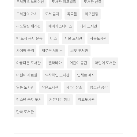
도서관 리노베이션
도서관 리모델링
도서관 신축
도서관의 가치
도서 금지
독극물
리모델링
리모델링 재개관
메이커스페이스
미래 도서관
반 도서 금지 운동
비소
사물 도서관
사물도서관
사이버 공격
새로운 서비스
씨앗 도서관
아름다운 도서관
앨라바마
어린이 공간
어린이 도서관
어린이 자료실
역사적인 도서관
연체료 폐지
일본 도서관
작은도서관
제3의 장소
청소년 공간
청소년 금지 도서
커뮤니티 허브
학교도서관
한국 도서관