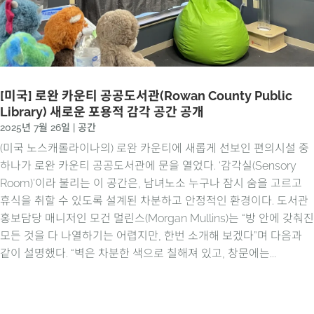
[미국] 로완 카운티 공공도서관(Rowan County Public
Library) 새로운 포용적 감각 공간 공개
2025년 7월 26일
|
공간
(미국 노스캐롤라이나의) 로완 카운티에 새롭게 선보인 편의시설 중
하나가 로완 카운티 공공도서관에 문을 열었다. ‘감각실(Sensory
Room)’이라 불리는 이 공간은, 남녀노소 누구나 잠시 숨을 고르고
휴식을 취할 수 있도록 설계된 차분하고 안정적인 환경이다. 도서관
홍보담당 매니저인 모건 멀린스(Morgan Mullins)는 “방 안에 갖춰진
모든 것을 다 나열하기는 어렵지만, 한번 소개해 보겠다”며 다음과
같이 설명했다. “벽은 차분한 색으로 칠해져 있고, 창문에는...