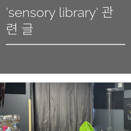
'sensory library' 관
련 글