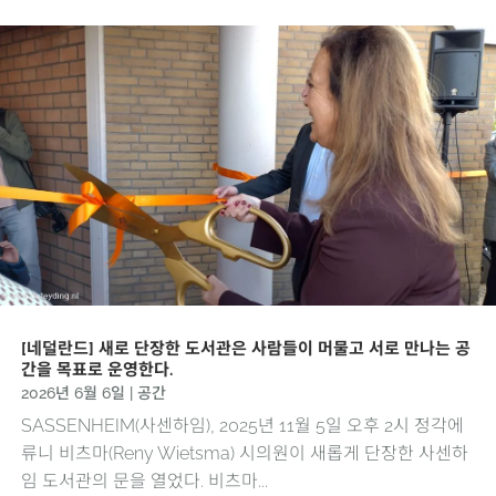
[네덜란드] 새로 단장한 도서관은 사람들이 머물고 서로 만나는 공
간을 목표로 운영한다.
2026년 6월 6일
|
공간
SASSENHEIM(사센하임), 2025년 11월 5일 오후 2시 정각에
류니 비츠마(Reny Wietsma) 시의원이 새롭게 단장한 사센하
임 도서관의 문을 열었다. 비츠마...