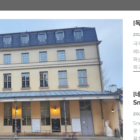
[
20
극
레나
파
파괴
[
S
20
S
운
음