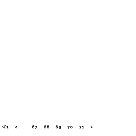
≪1
<
..
67
68
69
70
71
>